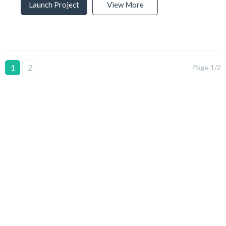
Launch Project
View More
1
2
Page 1/2